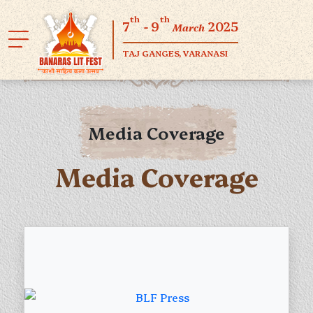
th
th
7
- 9
2025
March
TAJ GANGES, VARANASI
Media Coverage
Media Coverage